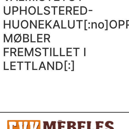
UPHOLSTERED-
HUONEKALUT[:no]OP
MØBLER
FREMSTILLET I
LETTLAND[:]