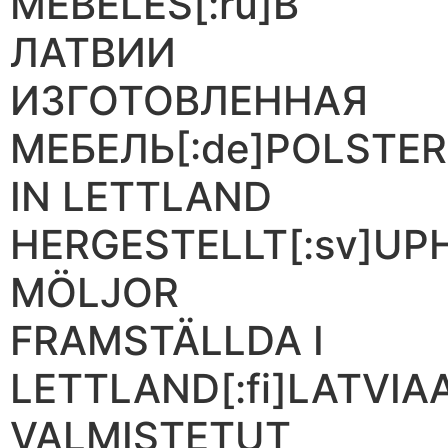
MĒBELES[:ru]В
ЛАТВИИ
ИЗГОТОВЛЕННАЯ
МЕБЕЛЬ[:de]POLSTE
IN LETTLAND
HERGESTELLT[:sv]UP
MÖLJOR
FRAMSTÄLLDA I
LETTLAND[:fi]LATVIA
VALMISTETUT