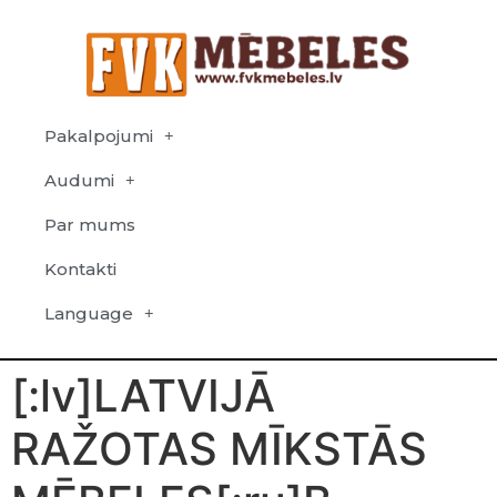
Pakalpojumi
Audumi
Par mums
Kontakti
Language
[:lv]LATVIJĀ
RAŽOTAS MĪKSTĀS