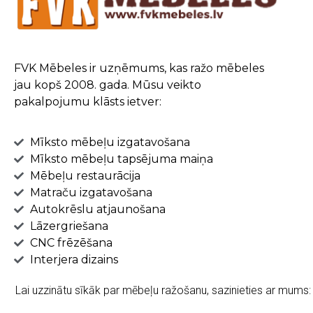
FVK Mēbeles ir uzņēmums, kas ražo mēbeles
jau kopš 2008. gada. Mūsu veikto
pakalpojumu klāsts ietver:
Mīksto mēbeļu izgatavošana
Mīksto mēbeļu tapsējuma maiņa
Mēbeļu restaurācija
Matraču izgatavošana
Autokrēslu atjaunošana
Lāzergriešana
CNC frēzēšana
Interjera dizains
Lai uzzinātu sīkāk par mēbeļu ražošanu, sazinieties ar mums: