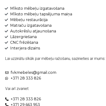
Mīksto mēbeļu izgatavošana
Mīksto mēbeļu tapsējuma maiņa
Mēbeļu restaurācija
Matraču izgatavošana
Autokrēslu atjaunošana
Lāzergriešana
CNC frēzēšana
Interjera dizains
Lai uzzinātu sīkāk par mēbeļu ražošanu, sazinieties ar mums:
fvkmebeles@gmail.com
+371 28 333 826
Vai arī zvaniet:
+371 28 333 826
+371 29 663 953