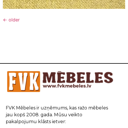
←
older
FVK Mēbeles ir uzņēmums, kas ražo mēbeles
jau kopš 2008. gada. Mūsu veikto
pakalpojumu klāsts ietver: