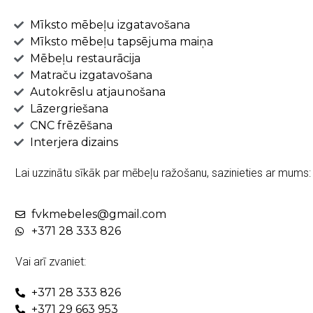
Mīksto mēbeļu izgatavošana
Mīksto mēbeļu tapsējuma maiņa
Mēbeļu restaurācija
Matraču izgatavošana
Autokrēslu atjaunošana
Lāzergriešana
CNC frēzēšana
Interjera dizains
Lai uzzinātu sīkāk par mēbeļu ražošanu, sazinieties ar mums:
fvkmebeles@gmail.com
+371 28 333 826
Vai arī zvaniet:
+371 28 333 826
+371 29 663 953