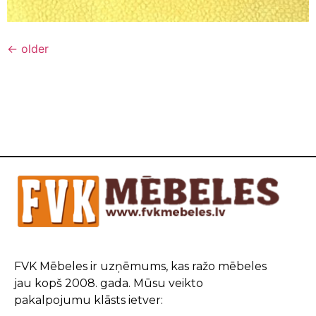
←
older
FVK Mēbeles ir uzņēmums, kas ražo mēbeles
jau kopš 2008. gada. Mūsu veikto
pakalpojumu klāsts ietver: