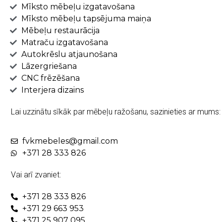
Mīksto mēbeļu izgatavošana
Mīksto mēbeļu tapsējuma maiņa
Mēbeļu restaurācija
Matraču izgatavošana
Autokrēslu atjaunošana
Lāzergriešana
CNC frēzēšana
Interjera dizains
Lai uzzinātu sīkāk par mēbeļu ražošanu, sazinieties ar mums:
fvkmebeles@gmail.com
+371 28 333 826
Vai arī zvaniet:
+371 28 333 826
+371 29 663 953
+371 25 907 095