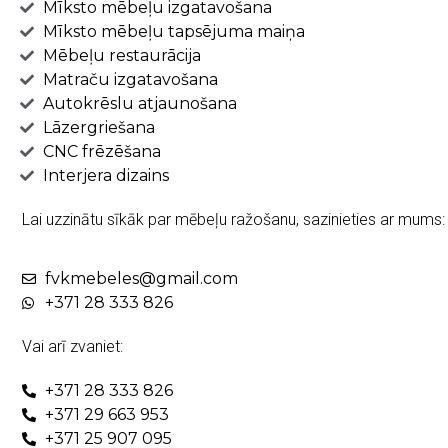
Mīksto mēbeļu izgatavošana
Mīksto mēbeļu tapsējuma maiņa
Mēbeļu restaurācija
Matraču izgatavošana
Autokrēslu atjaunošana
Lāzergriešana
CNC frēzēšana
Interjera dizains
Lai uzzinātu sīkāk par mēbeļu ražošanu, sazinieties ar mums:
fvkmebeles@gmail.com
+371 28 333 826
Vai arī zvaniet:
+371 28 333 826
+371 29 663 953
+371 25 907 095