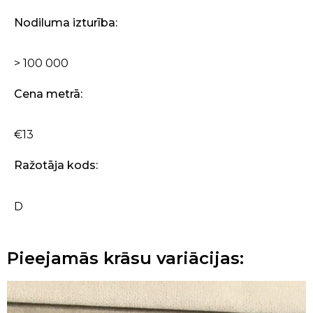
Nodiluma izturība:
> 100 000
Cena metrā:
€13
Ražotāja kods:
D
Pieejamās krāsu variācijas: