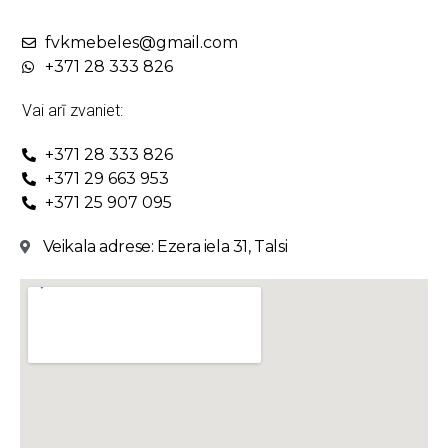
fvkmebeles@gmail.com
+371 28 333 826
Vai arī zvaniet:
+371 28 333 826
+371 29 663 953
+371 25 907 095
Veikala adrese: Ezera iela 31, Talsi