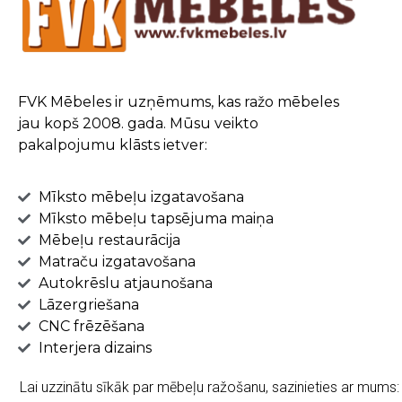
FVK Mēbeles ir uzņēmums, kas ražo mēbeles
jau kopš 2008. gada. Mūsu veikto
pakalpojumu klāsts ietver:
Mīksto mēbeļu izgatavošana
Mīksto mēbeļu tapsējuma maiņa
Mēbeļu restaurācija
Matraču izgatavošana
Autokrēslu atjaunošana
Lāzergriešana
CNC frēzēšana
Interjera dizains
Lai uzzinātu sīkāk par mēbeļu ražošanu, sazinieties ar mums: