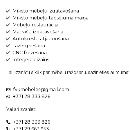
Mīksto mēbeļu izgatavošana
Mīksto mēbeļu tapsējuma maiņa
Mēbeļu restaurācija
Matraču izgatavošana
Autokrēslu atjaunošana
Lāzergriešana
CNC frēzēšana
Interjera dizains
Lai uzzinātu sīkāk par mēbeļu ražošanu, sazinieties ar mums:
fvkmebeles@gmail.com
+371 28 333 826
Vai arī zvaniet:
+371 28 333 826
+371 29 663 953