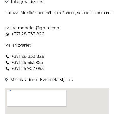
Interjera dizains
Lai uzzinātu sīkāk par mēbeļu ražošanu, sazinieties ar mums:
fvkmebeles@gmail.com
+371 28 333 826
Vai arī zvaniet:
+371 28 333 826
+371 29 663 953
+371 25 907 095
Veikala adrese: Ezera iela 31, Talsi