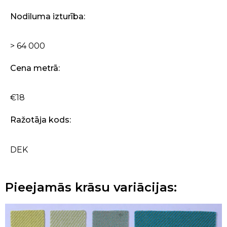
Nodiluma izturība:
> 64 000
Cena metrā:
€18
Ražotāja kods:
DEK
Pieejamās krāsu variācijas: