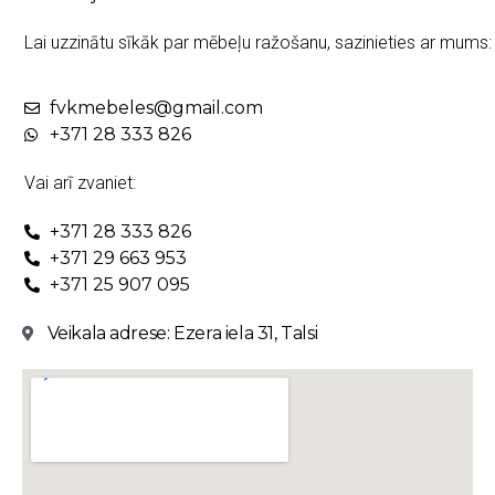
Lai uzzinātu sīkāk par mēbeļu ražošanu, sazinieties ar mums:
fvkmebeles@gmail.com
+371 28 333 826
Vai arī zvaniet:
+371 28 333 826
+371 29 663 953
+371 25 907 095
Veikala adrese: Ezera iela 31, Talsi