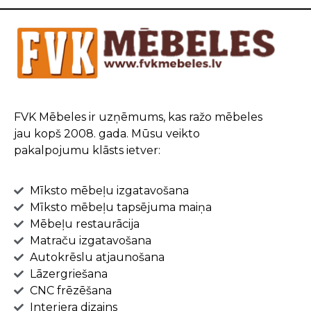
FVK Mēbeles ir uzņēmums, kas ražo mēbeles
jau kopš 2008. gada. Mūsu veikto
pakalpojumu klāsts ietver:
Mīksto mēbeļu izgatavošana
Mīksto mēbeļu tapsējuma maiņa
Mēbeļu restaurācija
Matraču izgatavošana
Autokrēslu atjaunošana
Lāzergriešana
CNC frēzēšana
Interjera dizains