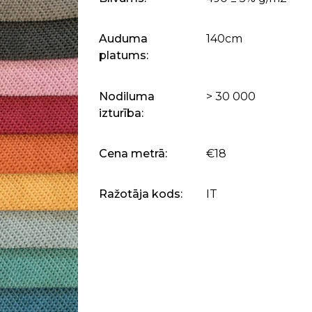
Auduma
140cm
platums:
Nodiluma
> 30 000
izturība:
Cena metrā:
€18
Ražotāja kods:
IT