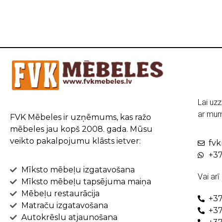
Lai uzz
ar mum
FVK Mēbeles ir uzņēmums, kas ražo
mēbeles jau kopš 2008. gada. Mūsu
veikto pakalpojumu klāsts ietver:
fv
+37
Mīksto mēbeļu izgatavošana
Vai arī
Mīksto mēbeļu tapsējuma maiņa
Mēbeļu restaurācija
+37
Matraču izgatavošana
+37
Autokrēslu atjaunošana