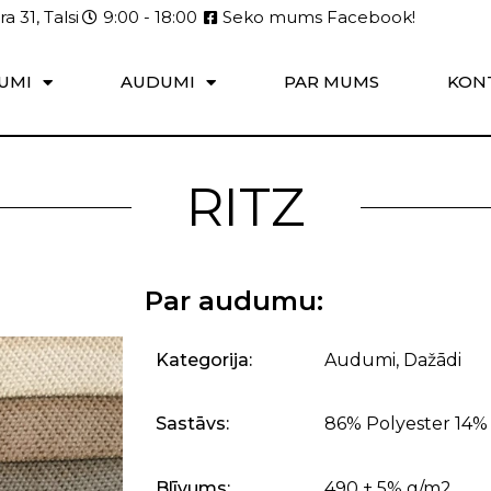
a 31, Talsi
9:00 - 18:00
Seko mums Facebook!
UMI
AUDUMI
PAR MUMS
KON
RITZ
Par audumu:
Kategorija:
Audumi
,
Dažādi
Sastāvs:
86% Polyester 14%
Blīvums:
490 ± 5% g/m2