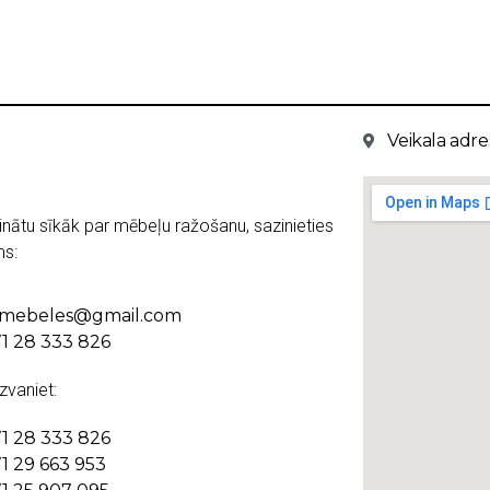
Veikala adres
inātu sīkāk par mēbeļu ražošanu, sazinieties
s:
kmebeles@gmail.com
1 28 333 826
 zvaniet:
1 28 333 826
1 29 663 953