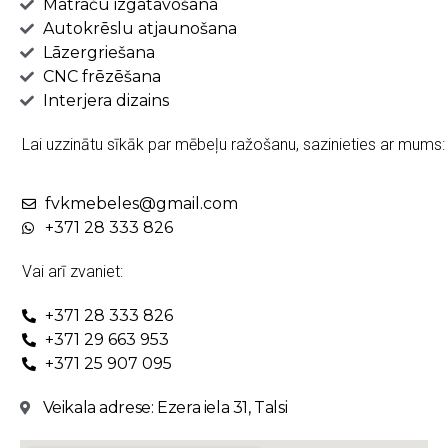
Matraču izgatavošana
Autokrēslu atjaunošana
Lāzergriešana
CNC frēzēšana
Interjera dizains
Lai uzzinātu sīkāk par mēbeļu ražošanu, sazinieties ar mums:
fvkmebeles@gmail.com
+371 28 333 826
Vai arī zvaniet:
+371 28 333 826
+371 29 663 953
+371 25 907 095
Veikala adrese: Ezera iela 31, Talsi