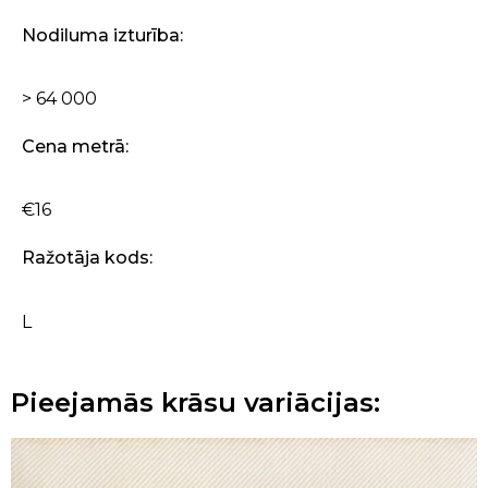
Nodiluma izturība:
> 64 000
Cena metrā:
€16
Ražotāja kods:
L
Pieejamās krāsu variācijas: