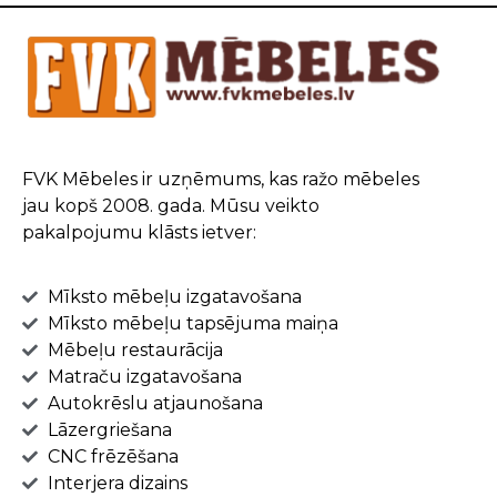
FVK Mēbeles ir uzņēmums, kas ražo mēbeles
jau kopš 2008. gada. Mūsu veikto
pakalpojumu klāsts ietver:
Mīksto mēbeļu izgatavošana
Mīksto mēbeļu tapsējuma maiņa
Mēbeļu restaurācija
Matraču izgatavošana
Autokrēslu atjaunošana
Lāzergriešana
CNC frēzēšana
Interjera dizains