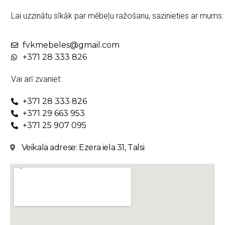
Lai uzzinātu sīkāk par mēbeļu ražošanu, sazinieties ar mums:
fvkmebeles@gmail.com
+371 28 333 826
Vai arī zvaniet:
+371 28 333 826
+371 29 663 953
+371 25 907 095
Veikala adrese: Ezera iela 31, Talsi