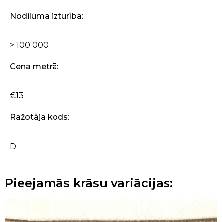
Nodiluma izturība:
> 100 000
Cena metrā:
€13
Ražotāja kods:
D
Pieejamās krāsu variācijas: