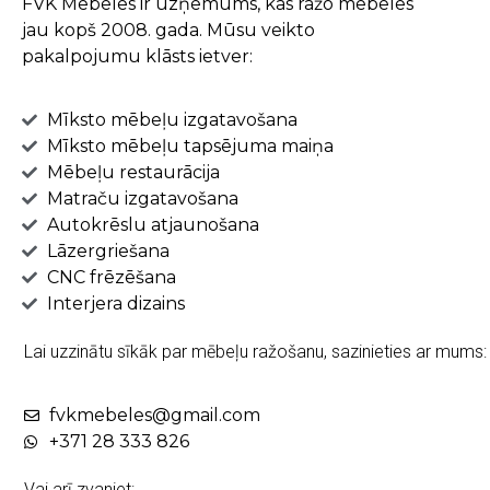
FVK Mēbeles ir uzņēmums, kas ražo mēbeles
jau kopš 2008. gada. Mūsu veikto
pakalpojumu klāsts ietver:
Mīksto mēbeļu izgatavošana
Mīksto mēbeļu tapsējuma maiņa
Mēbeļu restaurācija
Matraču izgatavošana
Autokrēslu atjaunošana
Lāzergriešana
CNC frēzēšana
Interjera dizains
Lai uzzinātu sīkāk par mēbeļu ražošanu, sazinieties ar mums:
fvkmebeles@gmail.com
+371 28 333 826
Vai arī zvaniet: