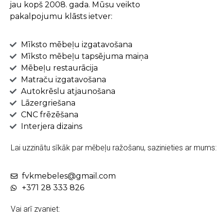
jau kopš 2008. gada. Mūsu veikto
pakalpojumu klāsts ietver:
Mīksto mēbeļu izgatavošana
Mīksto mēbeļu tapsējuma maiņa
Mēbeļu restaurācija
Matraču izgatavošana
Autokrēslu atjaunošana
Lāzergriešana
CNC frēzēšana
Interjera dizains
Lai uzzinātu sīkāk par mēbeļu ražošanu, sazinieties ar mums:
fvkmebeles@gmail.com
+371 28 333 826
Vai arī zvaniet: