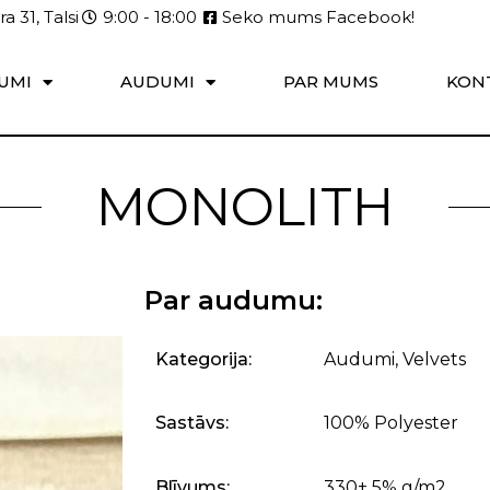
a 31, Talsi
9:00 - 18:00
Seko mums Facebook!
UMI
AUDUMI
PAR MUMS
KON
MONOLITH
Par audumu:
Kategorija:
Audumi
,
Velvets
Sastāvs:
100% Polyester
Blīvums:
330± 5% g/m2