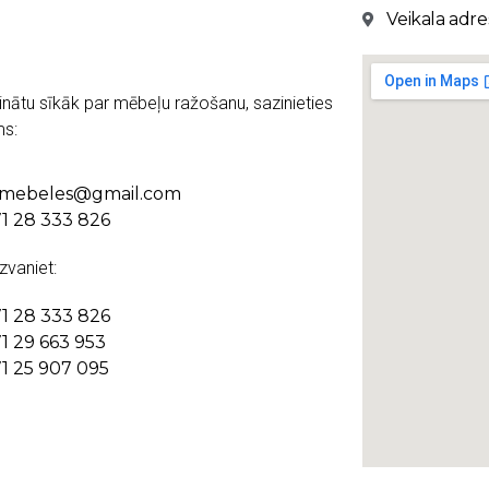
Veikala adres
inātu sīkāk par mēbeļu ražošanu, sazinieties
s:
kmebeles@gmail.com
1 28 333 826
 zvaniet:
1 28 333 826
1 29 663 953
1 25 907 095