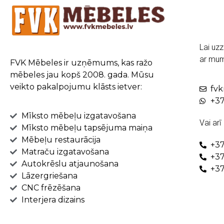
Lai uzz
ar mum
FVK Mēbeles ir uzņēmums, kas ražo
mēbeles jau kopš 2008. gada. Mūsu
veikto pakalpojumu klāsts ietver:
fv
+37
Mīksto mēbeļu izgatavošana
Vai arī
Mīksto mēbeļu tapsējuma maiņa
Mēbeļu restaurācija
+37
Matraču izgatavošana
+37
Autokrēslu atjaunošana
+37
Lāzergriešana
CNC frēzēšana
Interjera dizains