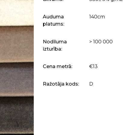
Auduma
140cm
platums:
Nodiluma
> 100 000
izturība:
Cena metrā:
€13
Ražotāja kods:
D