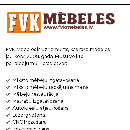
FVK Mēbeles ir uzņēmums, kas ražo mēbeles
jau kopš 2008. gada. Mūsu veikto
pakalpojumu klāsts ietver:
Mīksto mēbeļu izgatavošana
Mīksto mēbeļu tapsējuma maiņa
Mēbeļu restaurācija
Matraču izgatavošana
Autokrēslu atjaunošana
Lāzergriešana
CNC frēzēšana
Interjera dizains