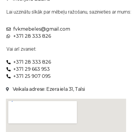
Lai uzzinātu sīkāk par mēbeļu ražošanu, sazinieties ar mums:
fvkmebeles@gmail.com
+371 28 333 826
Vai arī zvaniet:
+371 28 333 826
+371 29 663 953
+371 25 907 095
Veikala adrese: Ezera iela 31, Talsi