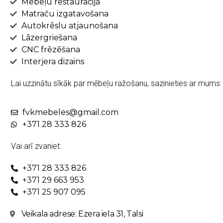
Mēbeļu restaurācija
Matraču izgatavošana
Autokrēslu atjaunošana
Lāzergriešana
CNC frēzēšana
Interjera dizains
Lai uzzinātu sīkāk par mēbeļu ražošanu, sazinieties ar mums:
fvkmebeles@gmail.com
+371 28 333 826
Vai arī zvaniet:
+371 28 333 826
+371 29 663 953
+371 25 907 095
Veikala adrese: Ezera iela 31, Talsi