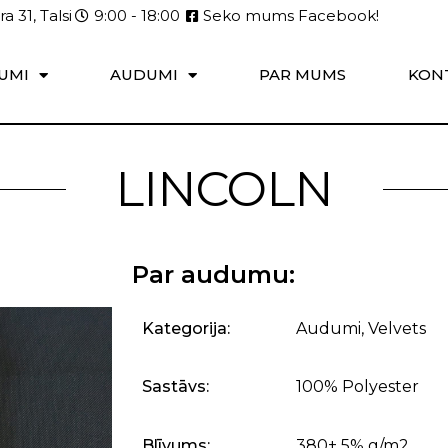
a 31, Talsi
9:00 - 18:00
Seko mums Facebook!
UMI
AUDUMI
PAR MUMS
KON
LINCOLN
Par audumu:
Kategorija:
Audumi
,
Velvets
Sastāvs:
100% Polyester
Blīvums:
380± 5% g/m2