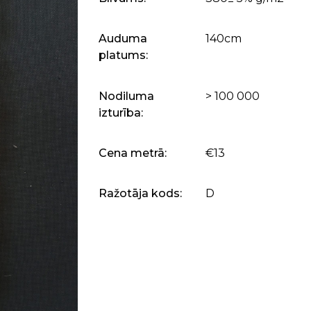
Auduma
140cm
platums:
Nodiluma
> 100 000
izturība:
Cena metrā:
€13
Ražotāja kods:
D