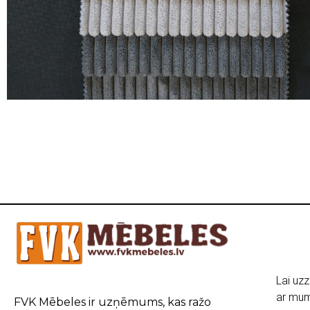
Lai uzz
ar mum
FVK Mēbeles ir uzņēmums, kas ražo