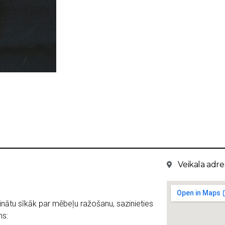
Veikala adres
inātu sīkāk par mēbeļu ražošanu, sazinieties
s: