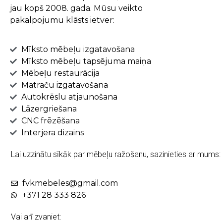
jau kopš 2008. gada. Mūsu veikto
pakalpojumu klāsts ietver:
Mīksto mēbeļu izgatavošana
Mīksto mēbeļu tapsējuma maiņa
Mēbeļu restaurācija
Matraču izgatavošana
Autokrēslu atjaunošana
Lāzergriešana
CNC frēzēšana
Interjera dizains
Lai uzzinātu sīkāk par mēbeļu ražošanu, sazinieties ar mums:
fvkmebeles@gmail.com
+371 28 333 826
Vai arī zvaniet: