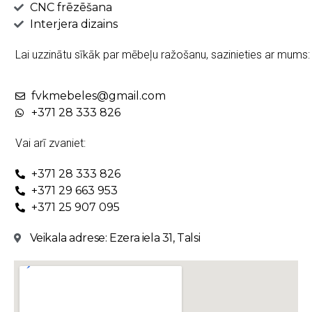
CNC frēzēšana
Interjera dizains
Lai uzzinātu sīkāk par mēbeļu ražošanu, sazinieties ar mums:
fvkmebeles@gmail.com
+371 28 333 826
Vai arī zvaniet:
+371 28 333 826
+371 29 663 953
+371 25 907 095
Veikala adrese: Ezera iela 31, Talsi