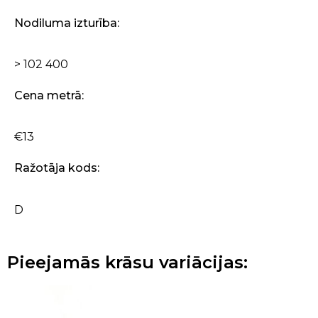
Nodiluma izturība:
> 102 400
Cena metrā:
€13
Ražotāja kods:
D
Pieejamās krāsu variācijas: