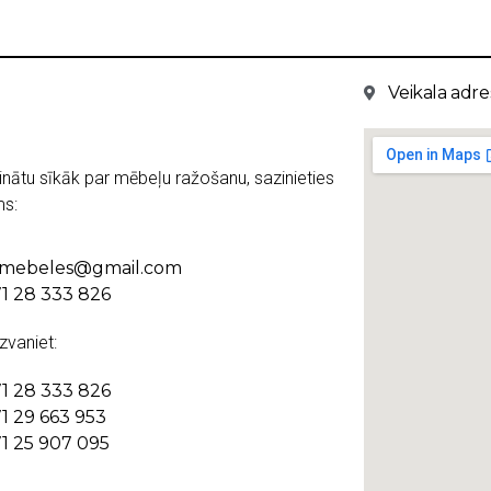
Veikala adres
inātu sīkāk par mēbeļu ražošanu, sazinieties
s:
kmebeles@gmail.com
1 28 333 826
 zvaniet:
1 28 333 826
1 29 663 953
1 25 907 095