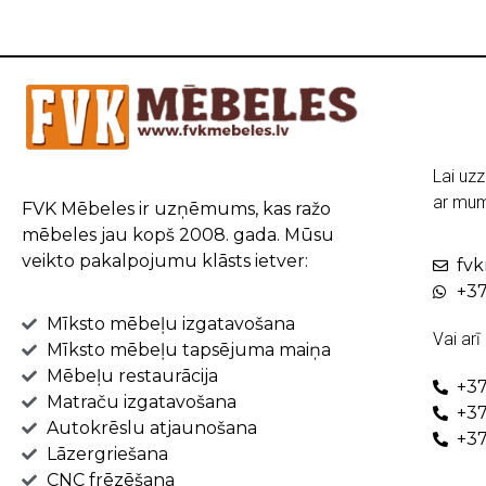
Lai uzz
ar mum
FVK Mēbeles ir uzņēmums, kas ražo
mēbeles jau kopš 2008. gada. Mūsu
veikto pakalpojumu klāsts ietver:
fv
+37
Mīksto mēbeļu izgatavošana
Vai arī
Mīksto mēbeļu tapsējuma maiņa
Mēbeļu restaurācija
+37
Matraču izgatavošana
+37
Autokrēslu atjaunošana
+37
Lāzergriešana
CNC frēzēšana