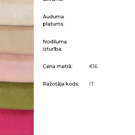
Auduma
platums:
Nodiluma
izturība:
Cena metrā:
€16
Ražotāja kods:
IT