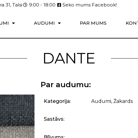
a 31, Talsi
9:00 - 18:00
Seko mums Facebook!
UMI
AUDUMI
PAR MUMS
KON
DANTE
Par audumu:
Kategorija:
Audumi
,
Žakards
Sastāvs:
Blīvums: