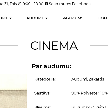
a 31, Talsi
9:00 - 18:00
Seko mums Facebook!
UMI
AUDUMI
PAR MUMS
KON
CINEMA
Par audumu:
Kategorija:
Audumi
,
Žakards
Sastāvs:
90% Polyester 10%
Blīvums:
Blīvums:420 g/m2