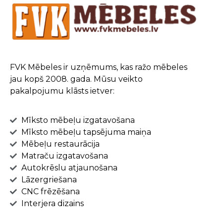
FVK Mēbeles ir uzņēmums, kas ražo mēbeles
jau kopš 2008. gada. Mūsu veikto
pakalpojumu klāsts ietver:
Mīksto mēbeļu izgatavošana
Mīksto mēbeļu tapsējuma maiņa
Mēbeļu restaurācija
Matraču izgatavošana
Autokrēslu atjaunošana
Lāzergriešana
CNC frēzēšana
Interjera dizains