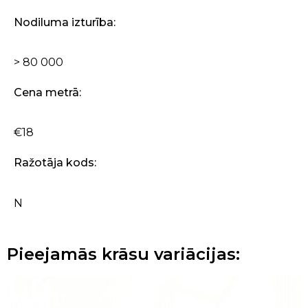
Nodiluma izturība:
> 80 000
Cena metrā:
€18
Ražotāja kods:
N
Pieejamās krāsu variācijas: