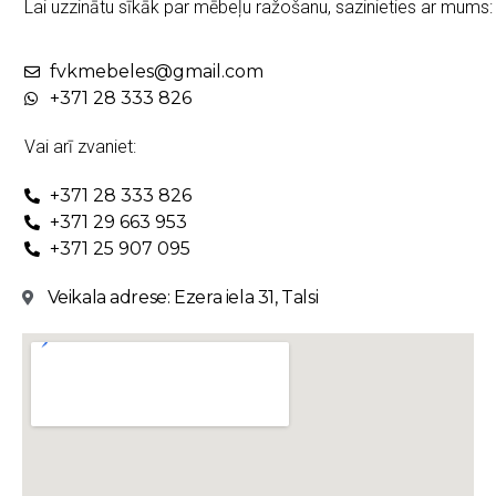
Lai uzzinātu sīkāk par mēbeļu ražošanu, sazinieties ar mums:
fvkmebeles@gmail.com
+371 28 333 826
Vai arī zvaniet:
+371 28 333 826
+371 29 663 953
+371 25 907 095
Veikala adrese: Ezera iela 31, Talsi