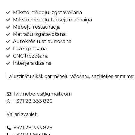
Mīksto mēbeļu izgatavošana
Mīksto mēbeļu tapsējuma maiņa
Mēbeļu restaurācija
Matraču izgatavošana
Autokrēslu atjaunošana
Lāzergriešana
CNC frēzēšana
Interjera dizains
Lai uzzinātu sīkāk par mēbeļu ražošanu, sazinieties ar mums:
fvkmebeles@gmail.com
+371 28 333 826
Vai arī zvaniet:
+371 28 333 826
+371 29 663 953